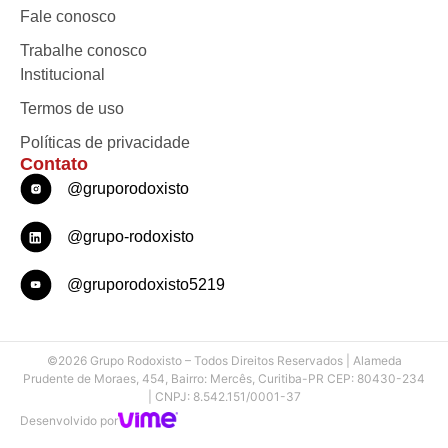
Fale conosco
Trabalhe conosco
Institucional
Termos de uso
Políticas de privacidade
Contato
@gruporodoxisto
@grupo-rodoxisto
@gruporodoxisto5219
©2026 Grupo Rodoxisto – Todos Direitos Reservados | Alameda
Prudente de Moraes, 454, Bairro: Mercês, Curitiba-PR CEP: 80430-234
| CNPJ: 8.542.151/0001-37
Desenvolvido por