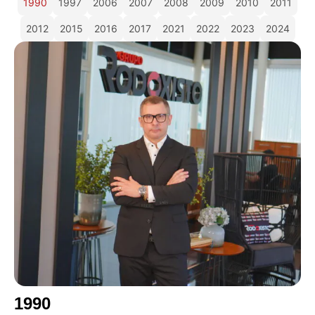
1990
1997
2006
2007
2008
2009
2010
2011
2012
2015
2016
2017
2021
2022
2023
2024
1990