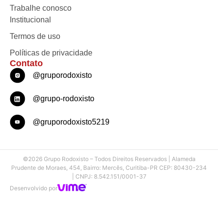
Trabalhe conosco
Institucional
Termos de uso
Políticas de privacidade
Contato
@gruporodoxisto
@grupo-rodoxisto
@gruporodoxisto5219
©2026 Grupo Rodoxisto – Todos Direitos Reservados | Alameda
Prudente de Moraes, 454, Bairro: Mercês, Curitiba-PR CEP: 80430-234
| CNPJ: 8.542.151/0001-37
Desenvolvido por