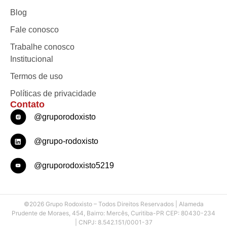
Blog
Fale conosco
Trabalhe conosco
Institucional
Termos de uso
Políticas de privacidade
Contato
@gruporodoxisto
@grupo-rodoxisto
@gruporodoxisto5219
©2026 Grupo Rodoxisto – Todos Direitos Reservados | Alameda
Prudente de Moraes, 454, Bairro: Mercês, Curitiba-PR CEP: 80430-234
| CNPJ: 8.542.151/0001-37