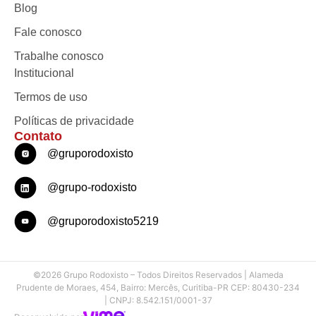
Blog
Fale conosco
Trabalhe conosco
Institucional
Termos de uso
Políticas de privacidade
Contato
@gruporodoxisto
@grupo-rodoxisto
@gruporodoxisto5219
©2026 Grupo Rodoxisto – Todos Direitos Reservados | Alameda
Prudente de Moraes, 454, Bairro: Mercês, Curitiba-PR CEP: 80430-234
| CNPJ: 8.542.151/0001-37