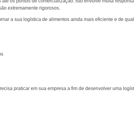
os até os pontos de comercialização. Isto envolve muita respons
 são extremamente rigorosos.
nar a sua logística de alimentos ainda mais eficiente e de qua
os
cisa praticar em sua empresa a fim de desenvolver uma logísti