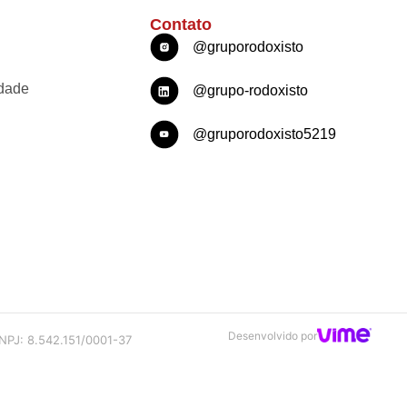
Contato
@gruporodoxisto
idade
@grupo-rodoxisto
@gruporodoxisto5219
Desenvolvido por
NPJ: 8.542.151/0001-37