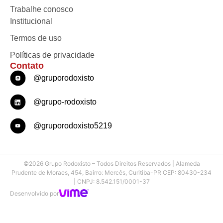
Trabalhe conosco
Institucional
Termos de uso
Políticas de privacidade
Contato
@gruporodoxisto
@grupo-rodoxisto
@gruporodoxisto5219
©2026 Grupo Rodoxisto – Todos Direitos Reservados | Alameda
Prudente de Moraes, 454, Bairro: Mercês, Curitiba-PR CEP: 80430-234
| CNPJ: 8.542.151/0001-37
Desenvolvido por