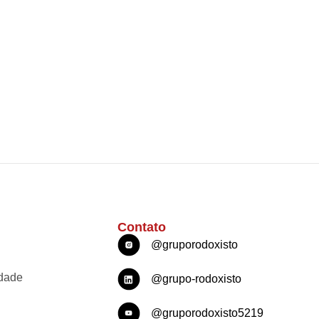
Contato
@gruporodoxisto
idade
@grupo-rodoxisto
@gruporodoxisto5219