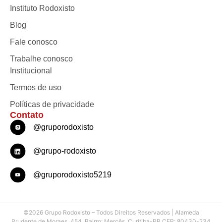
Instituto Rodoxisto
Blog
Fale conosco
Trabalhe conosco
Institucional
Termos de uso
Políticas de privacidade
Contato
@gruporodoxisto
@grupo-rodoxisto
@gruporodoxisto5219
©2026 Grupo Rodoxisto – Todos Direitos Reservados | Alameda
Prudente de Moraes, 454, Bairro: Mercês, Curitiba-PR CEP: 80430-234