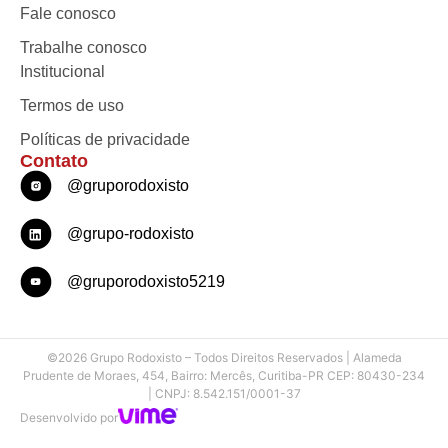
Fale conosco
Trabalhe conosco
Institucional
Termos de uso
Políticas de privacidade
Contato
@gruporodoxisto
@grupo-rodoxisto
@gruporodoxisto5219
©2026 Grupo Rodoxisto – Todos Direitos Reservados | Alameda
Prudente de Moraes, 454, Bairro: Mercês, Curitiba-PR CEP: 80430-234
| CNPJ: 8.542.151/0001-37
Desenvolvido por