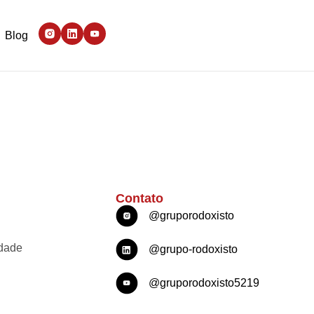
Blog
Contato
@gruporodoxisto
idade
@grupo-rodoxisto
@gruporodoxisto5219