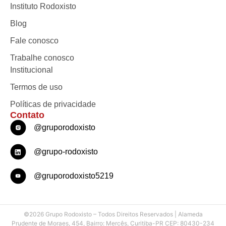
Instituto Rodoxisto
Blog
Fale conosco
Trabalhe conosco
Institucional
Termos de uso
Políticas de privacidade
Contato
@gruporodoxisto
@grupo-rodoxisto
@gruporodoxisto5219
©2026 Grupo Rodoxisto – Todos Direitos Reservados | Alameda
Prudente de Moraes, 454, Bairro: Mercês, Curitiba-PR CEP: 80430-234